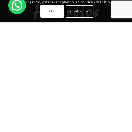
navegando, estarás aceptando las políticas del sitio.
OK
Configurar
NUESTRAS AUTOESCUELAS
Albacete | C/ Feria, 38
Albacete | 3ª Avenida, 16, nave 13-14 (Pol.
Campollano)
Villarrobledo | Av. Reyes Católicos, 50